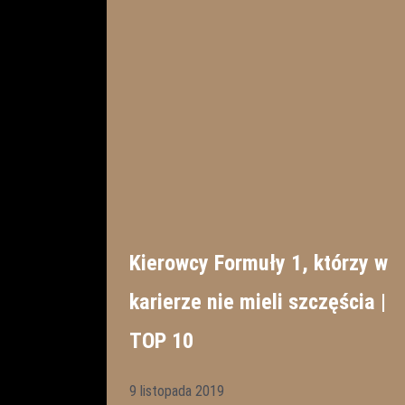
Kierowcy Formuły 1, którzy w
karierze nie mieli szczęścia |
TOP 10
9 listopada 2019