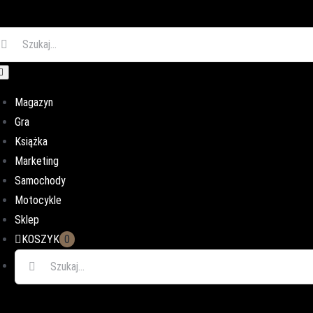
ukaj
oggle
avigation
Magazyn
Gra
Książka
Marketing
Samochody
Motocykle
Sklep
KOSZYK
0
Szukaj