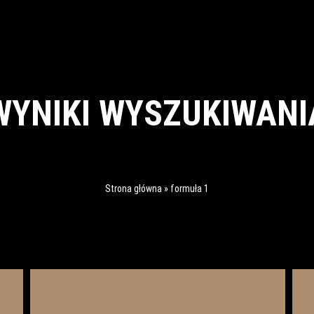
WYNIKI WYSZUKIWANI
Strona główna
»
formuła 1