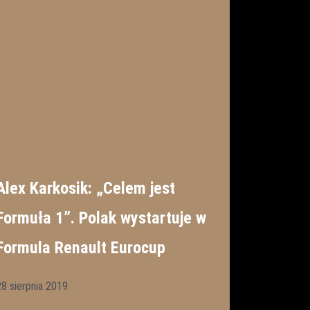
Alex Karkosik: „Celem jest
Formuła 1”. Polak wystartuje w
Formula Renault Eurocup
28 sierpnia 2019