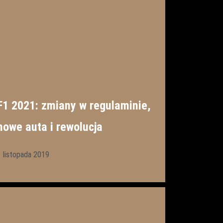
F1 2021: zmiany w regulaminie,
nowe auta i rewolucja
1 listopada 2019