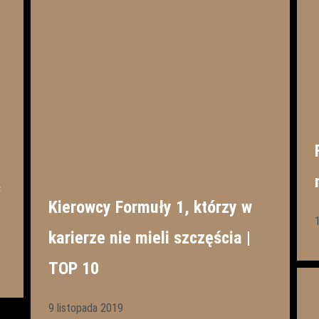
ć
Kierowcy Formuły 1, którzy w
karierze nie mieli szczęścia |
TOP 10
9 listopada 2019