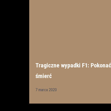
Tragiczne wypadki F1: Pokona
śmierć
7 marca 2020