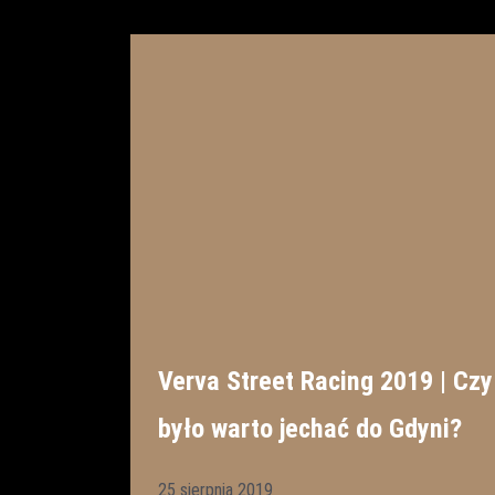
Verva Street Racing 2019 | Czy
było warto jechać do Gdyni?
25 sierpnia 2019