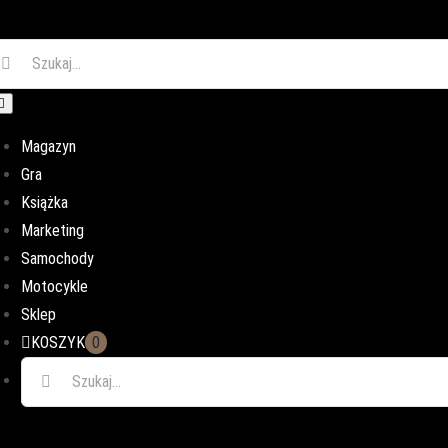
ukaj
oggle
avigation
Magazyn
Gra
Książka
Marketing
Samochody
Motocykle
Sklep
KOSZYK
0
Szukaj