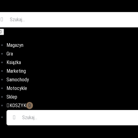
ukaj
oggle
avigation
Magazyn
Gra
Książka
Marketing
Samochody
Motocykle
Sklep
KOSZYK
0
Szukaj