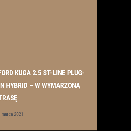
FORD KUGA 2.5 ST-LINE PLUG-
IN HYBRID – W WYMARZONĄ
TRASĘ
3 marca 2021