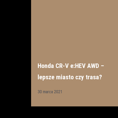
Honda CR-V e:HEV AWD –
lepsze miasto czy trasa?
30 marca 2021