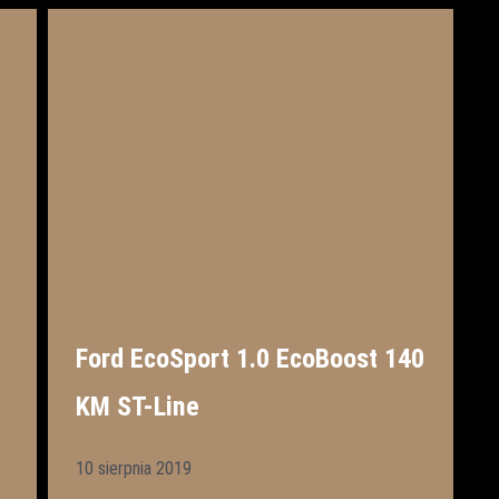
Ford EcoSport 1.0 EcoBoost 140
KM ST-Line
10 sierpnia 2019