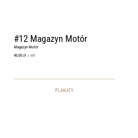
#12 Magazyn Motór
#11 M
Magazyn Motór
Magazyn Motó
40,00
zł
20,00
zł
z VAT
z VAT
PLAKATY