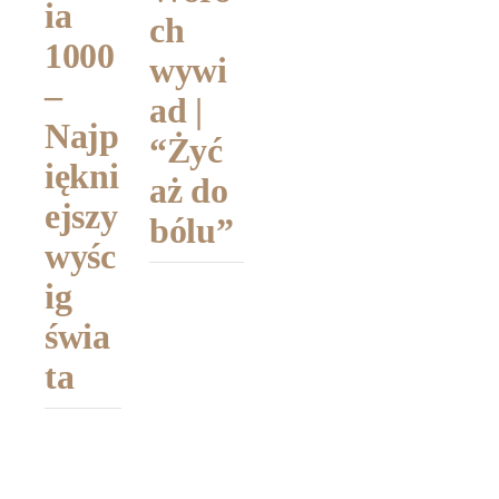
n DB9
ia
ński
ch
–
1000
ej
wywi
Koszt
–
moto
ad |
y
Najp
ryza
“Żyć
utrzy
iękni
cji
aż do
mania
ejszy
bólu”
i
wyśc
opinia
ig
właści
świa
ciela
ta