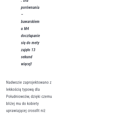
. Dla
porównania
–
bawarskiem
u
M4
doczłapanie
się do mety
zajęło
13
sekund
więcej!
Nadwozie zaprojektowano z
lekkością typową dla
Południowców, dzięki czemu
bliżej mu do kobiety
uprawiającej crossfit niż