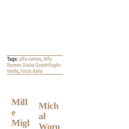
Tags:
alfa romeo
,
Alfa
Romeo Giulia Quadrifoglio
Verde
,
forza italia
Mill
Ojco
Mich
Aston
e
wie
ał
Marti
Migl
japo
Woro