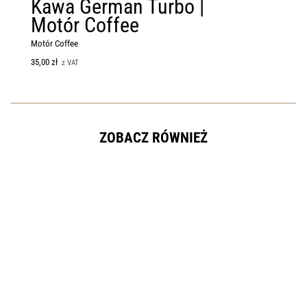
Kawa German Turbo |
Zesta
Motór Coffee
Motór Coffee
Motór Coffee
140,00
zł
120,
35,00
zł
z VAT
ZOBACZ RÓWNIEŻ