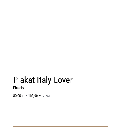
Plakat Italy Lover
Plaka
Firebl
Plakaty
80,00
zł
–
165,00
zł
Plakaty
z VAT
80,00
zł
–
165,