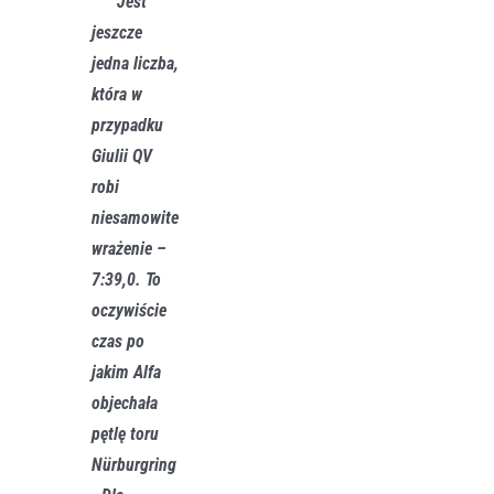
Jest
jeszcze
jedna liczba,
która w
przypadku
Giulii QV
robi
niesamowite
wrażenie –
7:39,0
. To
oczywiście
czas po
jakim Alfa
objechała
pętlę toru
Nürburgring