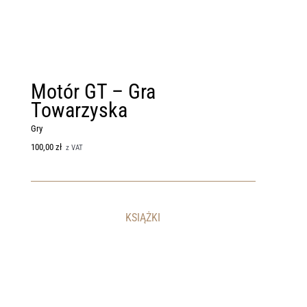
Motór GT – Gra
Towarzyska
Gry
100,00
zł
z VAT
KSIĄŻKI