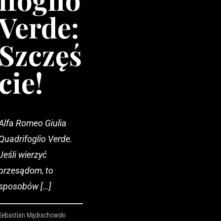
Verde:
Szczęś
cie!
Alfa Romeo Giulia
Quadrifoglio Verde.
Jeśli wierzyć
przesądom, to
sposobów […]
Sebastian Mądrachowski