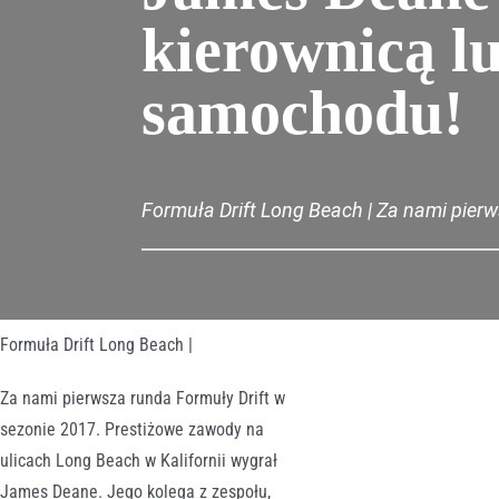
kierownicą l
samochodu!
Formuła Drift Long Beach | Za nami pier
Formuła Drift Long Beach |
Za nami pierwsza runda Formuły Drift w
sezonie 2017. Prestiżowe zawody na
ulicach Long Beach w Kalifornii wygrał
James Deane. Jego kolega z zespołu,