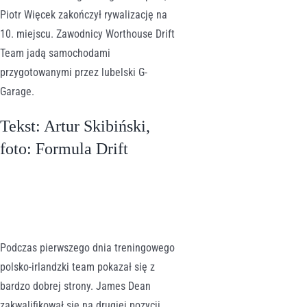
Piotr Więcek zakończył rywalizację na
10. miejscu. Zawodnicy Worthouse Drift
Team jadą samochodami
przygotowanymi przez lubelski G-
Garage.
Tekst: Artur Skibiński,
foto: Formula Drift
Formuła Drift
–
Long Beach
trening
Podczas pierwszego dnia treningowego
polsko-irlandzki team pokazał się z
bardzo dobrej strony. James Dean
zakwalifikował się na drugiej pozycji,