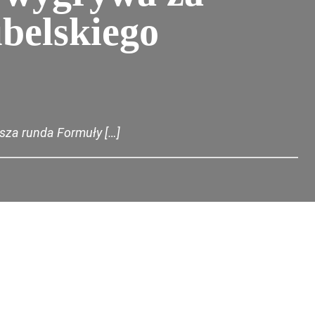
ubelskiego
wsza runda Formuły […]