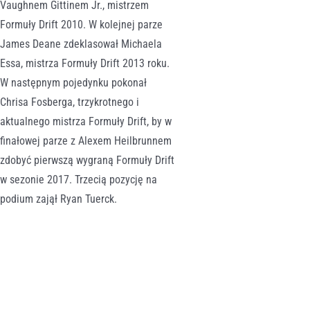
Vaughnem Gittinem Jr., mistrzem
Formuły Drift 2010. W kolejnej parze
James Deane zdeklasował Michaela
Essa, mistrza Formuły Drift 2013 roku.
W następnym pojedynku pokonał
Chrisa Fosberga, trzykrotnego i
aktualnego mistrza Formuły Drift, by w
finałowej parze z Alexem Heilbrunnem
zdobyć pierwszą wygraną Formuły Drift
w sezonie 2017. Trzecią pozycję na
podium zajął Ryan Tuerck.
Formuła Drift
: James
Long Beach
Deane zaraz po
wygranej: