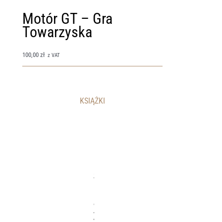
Motór GT – Gra
Towarzyska
Gry
100,00
zł
z VAT
KSIĄŻKI
K
s
i
ą
ż