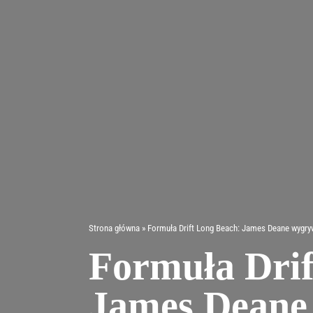
Przejdź
do
zawartości
Strona główna
»
Formuła Drift Long Beach: James Deane wygry
Formuła Drif
James Deane