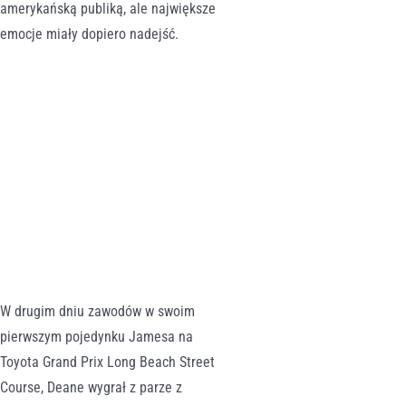
amerykańską publiką, ale największe
emocje miały dopiero nadejść.
Formuła Drift
–
Long Beach
relacja
W drugim dniu zawodów w swoim
pierwszym pojedynku Jamesa na
Toyota Grand Prix Long Beach Street
Course, Deane wygrał z parze z