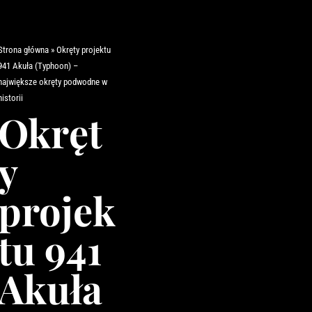
Strona główna
»
Okręty projektu
941 Akuła (Typhoon) –
największe okręty podwodne w
historii
Okręt
y
projek
tu 941
Akuła