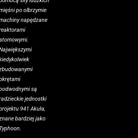
pomocą siły ludzkich
mięśni po olbrzymie
machiny napędzane
reaktorami
atomowymi.
Największymi
kiedykolwiek
zbudowanymi
okrętami
podwodnymi są
radzieckie jednostki
projektu 941 Akuła,
znane bardziej jako
Typhoon.