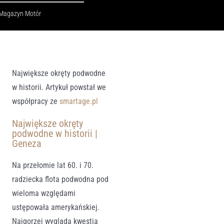
Magazyn Motór
Największe okręty podwodne
w historii. Artykuł powstał we
współpracy ze
smartage.pl
Największe okręty
podwodne w historii |
Geneza
Na przełomie lat 60. i 70.
radziecka flota podwodna pod
wieloma względami
ustępowała amerykańskiej.
Najgorzej wygląda kwestia