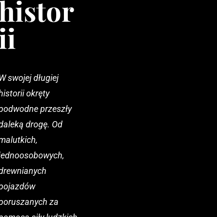
histor
ii
W swojej długiej
historii okręty
podwodne przeszły
daleką drogę. Od
malutkich,
jednoosobowych,
drewnianych
pojazdów
poruszanych za