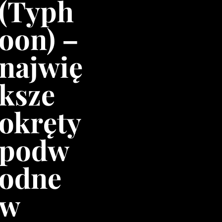
(Typh
oon) –
najwię
ksze
okręty
podw
odne
w