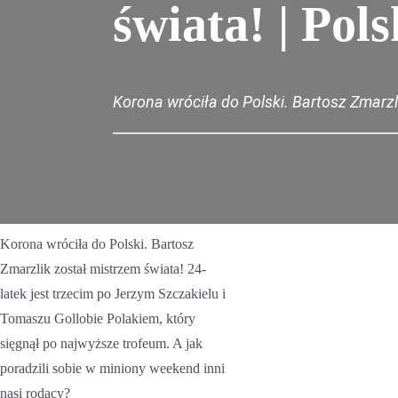
świata! | Pol
Korona wróciła do Polski. Bartosz Zmarzl
Korona wróciła do Polski. Bartosz
Zmarzlik został mistrzem świata! 24-
latek jest trzecim po Jerzym Szczakielu i
Tomaszu Gollobie Polakiem, który
sięgnął po najwyższe trofeum. A jak
poradzili sobie w miniony weekend inni
nasi rodacy?