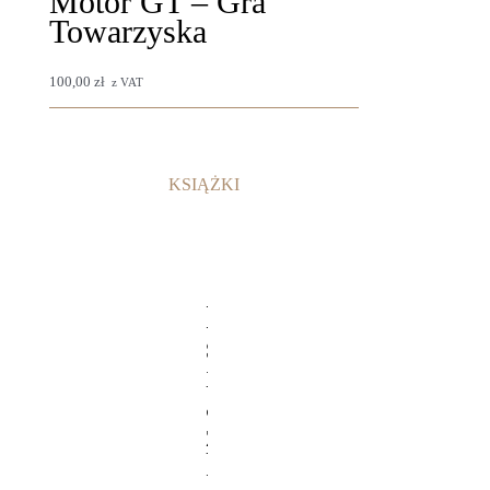
Motór GT – Gra
Towarzyska
Gry
100,00
zł
z VAT
KSIĄŻKI
K
s
i
ą
ż
k