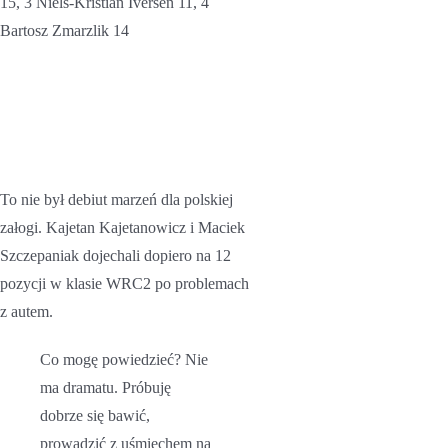
15, 3 Niels-Kristian Iversen 11, 4
Bartosz Zmarzlik 14
Rajd Wielkiej
Brytanii – Kajetan
Kajetanowicz i
Maciek Szczepaniak
To nie był debiut marzeń dla polskiej
załogi. Kajetan Kajetanowicz i Maciek
Szczepaniak dojechali dopiero na 12
pozycji w klasie WRC2 po problemach
z autem.
Co mogę powiedzieć? Nie
ma dramatu. Próbuję
dobrze się bawić,
prowadzić z uśmiechem na