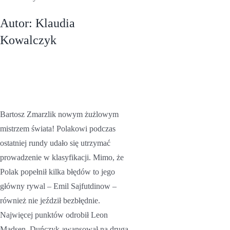
Autor: Klaudia
Kowalczyk
SpeedwayGP –
Grand Prix w
Toruniu
Bartosz Zmarzlik nowym żużlowym
mistrzem świata! Polakowi podczas
ostatniej rundy udało się utrzymać
prowadzenie w klasyfikacji. Mimo, że
Polak popełnił kilka błędów to jego
główny rywal – Emil Sajfutdinow –
również nie jeździł bezbłędnie.
Najwięcej punktów odrobił Leon
Madsen. Duńczyk awansował na drugą