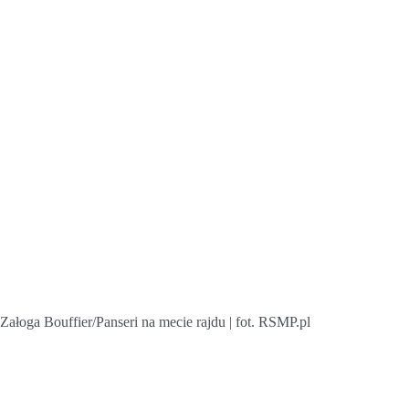
Załoga Bouffier/Panseri na mecie rajdu | fot. RSMP.pl
Rajd Maroka – Orlen
Team