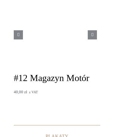
#12 Magazyn Motór
#11 Maga
Magazyn Motór
Magazyn Motór
40,00
zł
20,00
zł
z VAT
z VAT
PLAKATY