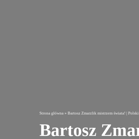
Przejdź
do
zawartości
Strona główna
»
Bartosz Zmarzlik mistrzem świata! | Pols
Bartosz Zmar