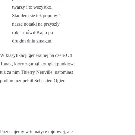
twarzy i to wszystko.
Starałem się też poprawić
nasze notatki na przyszły
rok – mówił Kajto po
drugim dniu zmagań.
W klasyfikacji generalnej na czele Ott
Tanak, który zgarnął komplet punktów,
tuż za nim Thierry Neuville, natomiast
podium uzupełnił Sebastien Ogier.
Rajdowe
Samochodowe
Mistrzostwa Polski –
53. Rajd Dolnośląski
Pozostajemy w tematyce rajdowej, ale