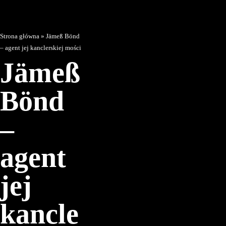
Strona główna
»
Jämeß Bönd
– agent jej kanclerskiej mości
Jämeß
Bönd
–
agent
jej
kancle