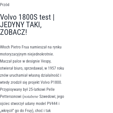
Przód
Volvo 1800S test |
JEDYNY TAKI,
ZOBACZ!
Włoch Pietro Frua namieszał na rynku
motoryzacyjnym niejednokrotnie.
Maczał palce w designie Vespy,
otwierał biuro, sprzedawał, w 1957 roku
znów uruchamiał własną działalność i
wtedy zrodził się projekt Volvo P1800.
Przypisywany był 25-latkowi Pelle
Pettersonowi (
Szwedowi; jego
notabene
ojciec stworzył udany model PV444 i
„wkręcił” go do Fruy), choć i tak