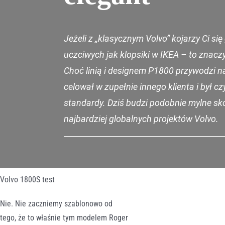
Jeżeli z „klasycznym Volvo” kojarzy Ci s
uczciwych jak klopsiki w IKEA – to znaczy
Choć linią i designem P1800 przywodzi na
celował w zupełnie innego klienta i by
standardy. Dziś budzi podobnie mylne sko
najbardziej globalnych projektów Volvo.
Volvo 1800S test
Nie. Nie zaczniemy szablonowo od
tego, że to właśnie tym modelem Roger