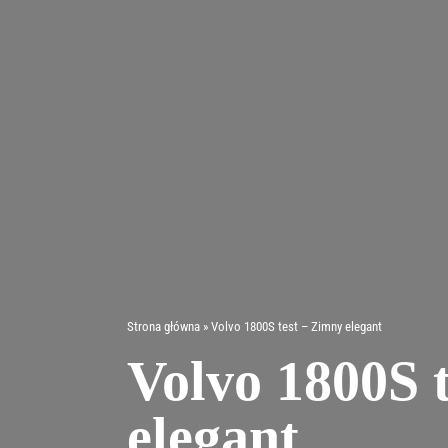
Przejdź
do
zawartości
Strona główna
»
Volvo 1800S test – Zimny elegant
Volvo 1800S 
elegant