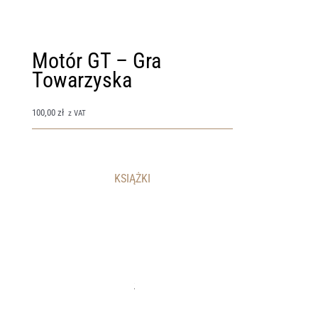
Motór GT – Gra
Towarzyska
Gry
100,00
zł
z VAT
KSIĄŻKI
K
s
i