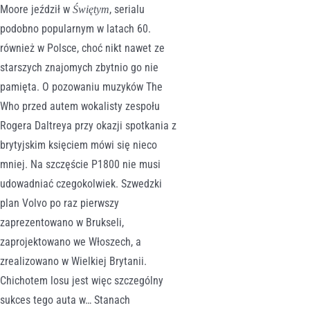
Moore jeździł w
, serialu
Świętym
podobno popularnym w latach 60.
również w Polsce, choć nikt nawet ze
starszych znajomych zbytnio go nie
pamięta. O pozowaniu muzyków The
Who przed autem wokalisty zespołu
Rogera Daltreya przy okazji spotkania z
brytyjskim księciem mówi się nieco
mniej. Na szczęście P1800 nie musi
udowadniać czegokolwiek. Szwedzki
plan Volvo po raz pierwszy
zaprezentowano w Brukseli,
zaprojektowano we Włoszech, a
zrealizowano w Wielkiej Brytanii.
Chichotem losu jest więc szczególny
sukces tego auta w… Stanach