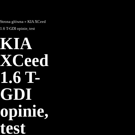
Strona główna
»
KIA XCeed
1.6 T-GDI opinie, test
KIA
XCeed
1.6 T-
GDI
opinie,
test